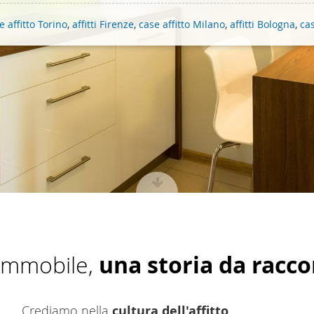
ffico. Condividiamo inoltre informazioni sul modo in cui utilizza il 
e affitto Torino
,
affitti Firenze
,
case affitto Milano
,
affitti Bologna
,
cas
 occupano di analisi dei dati web, pubblicità e social media, i qual
azioni che ha fornito loro o che hanno raccolto dal suo utilizzo d
immobile,
una storia da racc
Crediamo nella
cultura dell'affitto