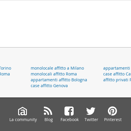
Torino
monolocale affitto a Milano
appartamenti a
 Roma
monolocali affitto Roma
case affitto C
appartamenti affitto Bologna
affitto privat
case affitto Genova
La community
Blog
Facebook
Twitter
Pinterest