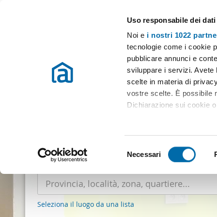
Uso responsabile dei dati
Case e appartamenti in affitto in tutta Italia
Noi e
i nostri 1022 partne
tecnologie come i cookie p
pubblicare annunci e conten
sviluppare i servizi. Avete l
scelte in materia di privacy
vostre scelte. È possibile
Dichiarazione sui cookie o 
74.373 apparta
Con il tuo consenso, vor
raccogliere informazio
S
Identificare il tuo dis
Necessari
e
Dove cerchi
appartamento in affitto?
(impronte digitali).
l
Approfondisci come vengono
e
dettagli
. Puoi modificare o
z
Seleziona il luogo da una lista
i
Utilizziamo i cookie per pe