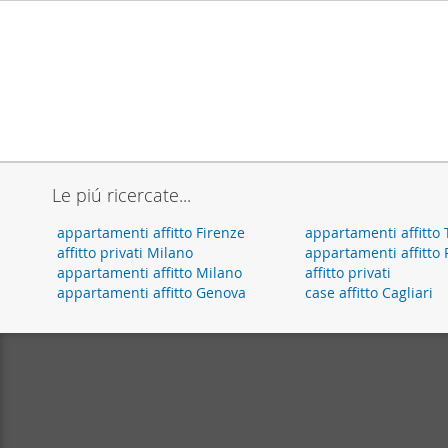
Le piú ricercate...
appartamenti affitto Firenze
appartamenti affitto 
affitto privati Milano
appartamenti affitto
appartamenti affitto Milano
affitto privati
appartamenti affitto Genova
case affitto Cagliari