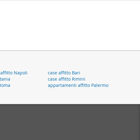
ffitto Napoli
case affitto Bari
atania
case affitto Rimini
i Roma
appartamenti affitto Palermo