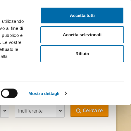
Pubblica gratis
Inizia sessione
Accetta tutti
, utilizzando
o al fine di
Accetta selezionati
l pubblico e
i. Le vostre
ettuato le
Rifiuta
alla
 tua futura casa
alche metro,
 specifiche
Mostra dettagli
Arredato
a
sezione
Cercare
Indifferente
e sui cookie.
cial media e