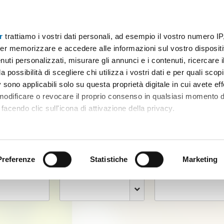
r
trattiamo i vostri dati personali, ad esempio il vostro numero IP
er memorizzare e accedere alle informazioni sul vostro dispositiv
uti personalizzati, misurare gli annunci e i contenuti, ricercare i
a possibilità di scegliere chi utilizza i vostri dati e per quali scop
 sono applicabili solo su questa proprietà digitale in cui avete eff
 modificare o revocare il proprio consenso in qualsiasi momento d
facendo clic sull'icona di attivazione della privacy.
menti in affitto
per trovare
la
remmo anche:
ni sulla tua posizione geografica, con un'approssimazione di qu
positivo, scansionandolo attivamente alla ricerca di caratteristiche
Preferenze
Statistiche
Marketing
Prezzo
Massimo
Locali
 elaborati i tuoi dati personali e imposta le tue preferenze nell
 ritirare il tuo consenso in qualsiasi momento dalla Dichiarazion
rsonalizzare contenuti ed annunci, per fornire funzionalità dei so